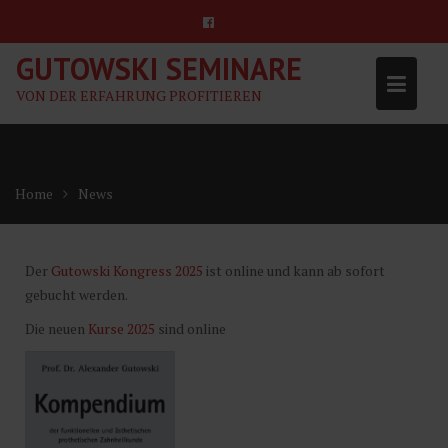
Skip
to
content
GUTOWSKI SEMINARE
VON DER ERFAHRUNG PROFITIEREN
Home
News
Der
Gutowski Kongress 2025
ist online und kann ab sofort
gebucht werden.
Die neuen
Kurse 2025
sind online